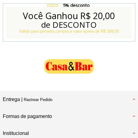
5% desconto
no Boleto e Pix
Você Ganhou
R$ 20,00
de DESCONTO
Conheça também
Nossa Loja Física
Válido para primeira compra e valor acima de R$ 399,00
Entrega |
Rastrear Pedido
Formas de pagamento
Institucional