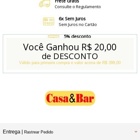
Frete Grátis
Consulte o Regulamento
6x Sem Juros
Sem Juros no Cartão
5% desconto
no Boleto e Pix
Você Ganhou
R$ 20,00
de DESCONTO
Conheça também
Nossa Loja Física
Válido para primeira compra e valor acima de R$ 399,00
Entrega |
Rastrear Pedido