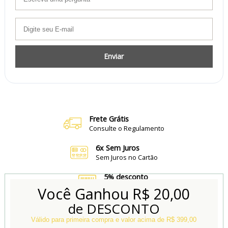
Enviar
Frete Grátis
Consulte o Regulamento
6x Sem Juros
Sem Juros no Cartão
5% desconto
no Boleto e Pix
Você Ganhou
R$ 20,00
de DESCONTO
Conheça também
Nossa Loja Física
Válido para primeira compra e valor acima de R$ 399,00