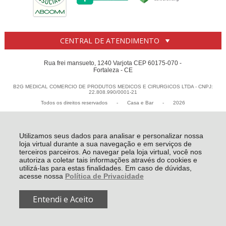
CENTRAL DE ATENDIMENTO
Rua frei mansueto, 1240 Varjota CEP 60175-070 -
Fortaleza - CE
B2G MEDICAL COMERCIO DE PRODUTOS MEDICOS E CIRURGICOS LTDA - CNPJ:
22.808.990/0001-21
Todos os direitos reservados
-
Casa e Bar
-
2026
Utilizamos seus dados para analisar e personalizar nossa
loja virtual durante a sua navegação e em serviços de
terceiros parceiros. Ao navegar pela loja virtual, você nos
autoriza a coletar tais informações através do cookies e
utilizá-las para estas finalidades. Em caso de dúvidas,
acesse nossa
Política de Privacidade
Entendi e Aceito
R$ 14,18
COMPRAR