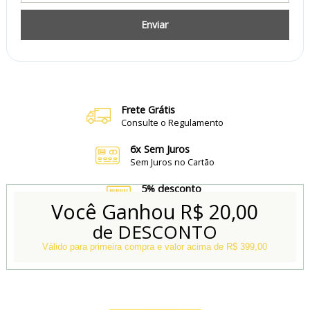
Enviar
Frete Grátis
Consulte o Regulamento
6x Sem Juros
Sem Juros no Cartão
5% desconto
no Boleto e Pix
Você Ganhou
R$ 20,00
de DESCONTO
Conheça também
Nossa Loja Física
Válido para primeira compra e valor acima de R$ 399,00