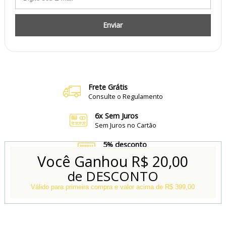
Enviar
Frete Grátis
Consulte o Regulamento
6x Sem Juros
Sem Juros no Cartão
5% desconto
no Boleto e Pix
Você Ganhou
R$ 20,00
de DESCONTO
Conheça também
Nossa Loja Física
Válido para primeira compra e valor acima de R$ 399,00