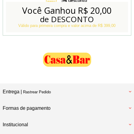
5% desconto
no Boleto e Pix
Você Ganhou
R$ 20,00
de DESCONTO
Conheça também
Nossa Loja Física
Válido para primeira compra e valor acima de R$ 399,00
Entrega |
Rastrear Pedido
Formas de pagamento
Institucional