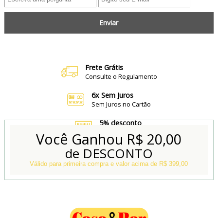
Enviar
Frete Grátis
Consulte o Regulamento
6x Sem Juros
Sem Juros no Cartão
5% desconto
no Boleto e Pix
Você Ganhou
R$ 20,00
de DESCONTO
Conheça também
Nossa Loja Física
Válido para primeira compra e valor acima de R$ 399,00