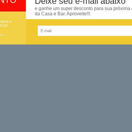
Deixe seu e-mail abaixo
e ganhe um super desconto para sua próxima
da Casa e Bar. Aproveite!!!
ompra e
99,00
TO