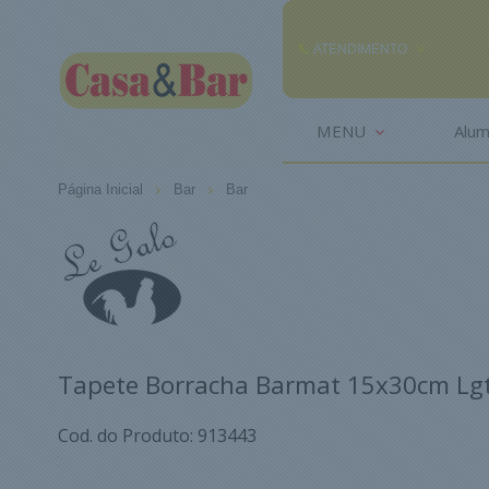
ATENDIMENTO
(85) 3242-2448
MENU
Alum
(85) 99291
Página Inicial
Bar
Bar
comercial@casaebar.com.br
Tapete Borracha Barmat 15x30cm Lgtb
Cod. do Produto: 913443