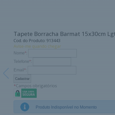
Tapete Borracha Barmat 15x30cm Lgtb
Cod. do Produto: 913443
Avise-me quando chegar
Nome
*
:
Telefone
*
:
Email
*
:
*
Campos obrigatórios
Produto Indisponível no Momento