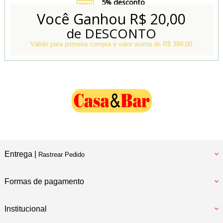
5% desconto
no Boleto e Pix
Você Ganhou
R$ 20,00
de DESCONTO
Conheça também
Nossa Loja Física
Válido para primeira compra e valor acima de R$ 399,00
Entrega |
Rastrear Pedido
Formas de pagamento
Institucional