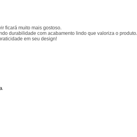
ir ficará muito mais gostoso.
do durabilidade com acabamento lindo que valoriza o produto
 saladas. Beleza e praticidade em seu des
a.