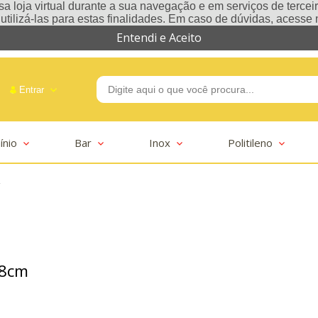
a loja virtual durante a sua navegação e em serviços de terceiro
e utilizá-las para estas finalidades. Em caso de dúvidas, acess
Entendi e Aceito
Entrar
ínio
Bar
Inox
Politileno
-2625
28cm