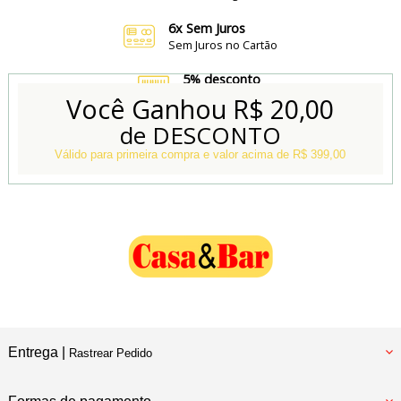
6x Sem Juros
Sem Juros no Cartão
5% desconto
no Boleto e Pix
Você Ganhou
R$ 20,00
de DESCONTO
Conheça também
Nossa Loja Física
Válido para primeira compra e valor acima de R$ 399,00
Entrega |
Rastrear Pedido