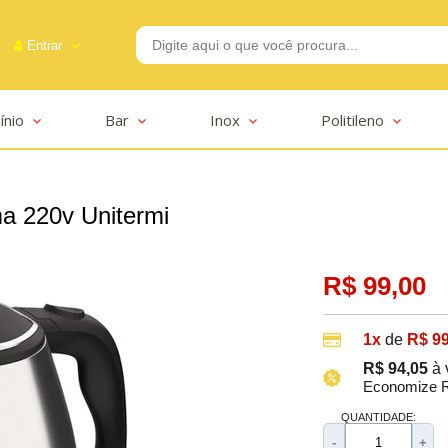
Entrar
ínio
Bar
Inox
Politileno
-2625
ma 220v Unitermi
R$ 99,00
1x
de
R$ 99
R$ 94,05
à 
Economize R
QUANTIDADE:
-
+