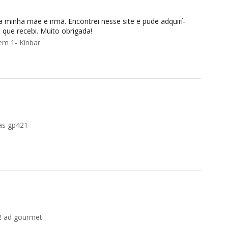
a minha mãe e irmã. Encontrei nesse site e pude adquirí-
 que recebi. Muito obrigada!
em 1- Kinbar
as gp421
2 ad gourmet