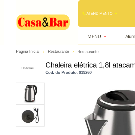
ATENDIMENTO
(85) 3242-2448
MENU
Alum
(85) 99291
Página Inicial
Restaurante
Restaurante
comercial@casaebar.com.br
Chaleira elétrica 1,8l ataca
Unitermi
Cod. do Produto: 919260