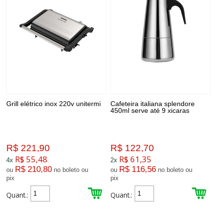
Grill elétrico inox 220v unitermi
Cafeteira italiana splendore
450ml serve até 9 xicaras
R$ 221,90
R$ 122,70
R$ 55,48
R$ 61,35
4x
2x
R$ 210,80
R$ 116,56
ou
no boleto ou
ou
no boleto ou
pix
pix
Quant.:
Quant.: