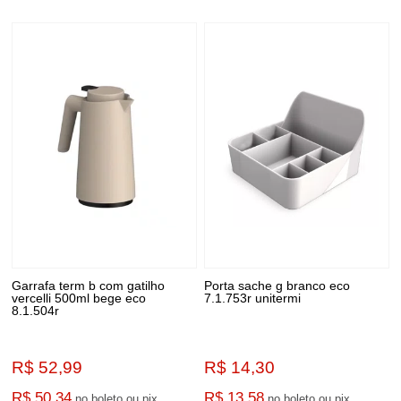
Garrafa term b com gatilho
Porta sache g branco eco
vercelli 500ml bege eco
7.1.753r unitermi
8.1.504r
R$ 52,99
R$ 14,30
R$ 50,34
R$ 13,58
no boleto ou pix
no boleto ou pix