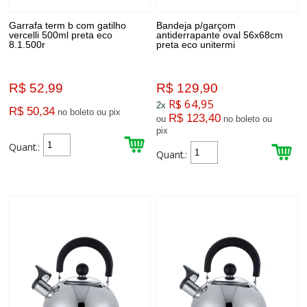
Garrafa term b com gatilho
Bandeja p/garçom
vercelli 500ml preta eco
antiderrapante oval 56x68cm
8.1.500r
preta eco unitermi
R$ 52,99
R$ 129,90
R$ 64,95
2x
R$ 50,34
no boleto ou pix
R$ 123,40
ou
no boleto ou
pix
Quant.:
Quant.: