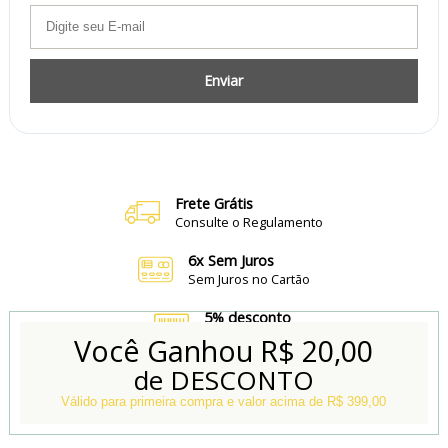
Enviar
Frete Grátis
Consulte o Regulamento
6x Sem Juros
Sem Juros no Cartão
5% desconto
no Boleto e Pix
Você Ganhou
R$ 20,00
de DESCONTO
Conheça também
Nossa Loja Física
Válido para primeira compra e valor acima de R$ 399,00