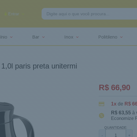
Entrar
ínio
Bar
Inox
Politileno
-2625
1,0l paris preta unitermi
R$ 66,90
1x
de
R$ 66
R$ 63,55
à 
Economize R
QUANTIDADE:
-
+