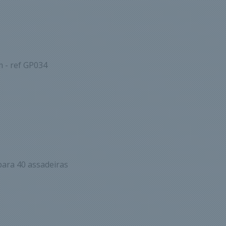
m - ref GP034
para 40 assadeiras