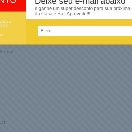
Deixe seu e-mail abaixo
e ganhe um super desconto para sua próxima
da Casa e Bar. Aproveite!!!
ompra e
99,00
TO
a mãe e irmã. Encontrei nesse site e pude adquirí-lo. Quero
 Kinbar
421