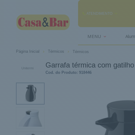
ATENDIMENTO
(85) 3242-2448
MENU
Alum
(85) 99291
Página Inicial
Térmicos
Térmicos
comercial@casaebar.com.br
Garrafa térmica com gatilho 
Unitermi
Cod. do Produto: 918446