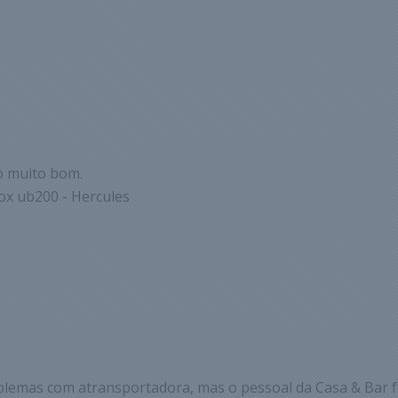
o muito bom.
ox ub200 - Hercules
blemas com atransportadora, mas o pessoal da Casa & Bar f