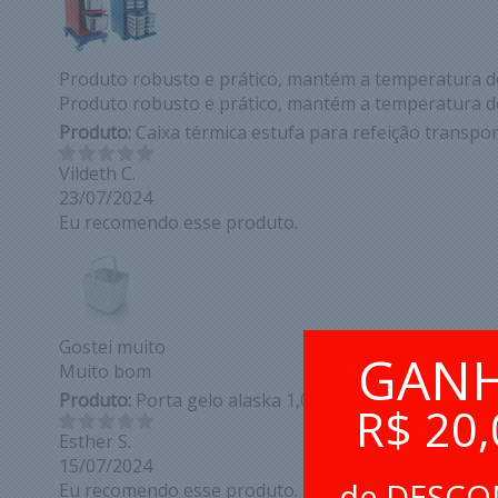
Produto robusto e prático, mantém a temperatura do
Produto robusto e prático, mantém a temperatura do
Produto:
Caixa térmica estufa para refeição transpo
Vildeth C.
23/07/2024
Eu recomendo esse produto.
Gostei muito
GAN
Muito bom
Produto:
Porta gelo alaska 1,0l branco eco unitermi
R$ 20,
Esther S.
15/07/2024
de DESC
Eu recomendo esse produto.