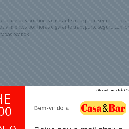
s alimentos por horas e garante transporte seguro com or
s alimentos por horas e garante transporte seguro com or
rtadas ecobox
Obrigado, mas NÃO
HE
00
Bem-vindo a
ONTO