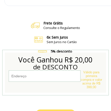
Frete Grátis
Consulte o Regulamento
6x Sem Juros
Sem Juros no Cartão
5% desconto
no Boleto e Pix
Você Ganhou
R$ 20,00
de DESCONTO
Conheça também
Nossa Loja Física
Válido para
primeira
compra e valor
acima de R$
399,00