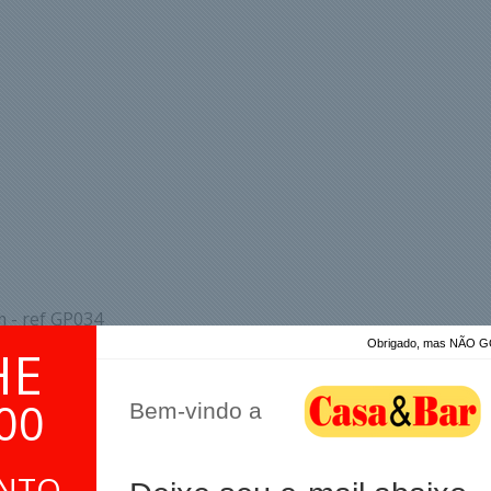
m - ref GP034
Obrigado, mas NÃO
HE
00
Bem-vindo a
ONTO