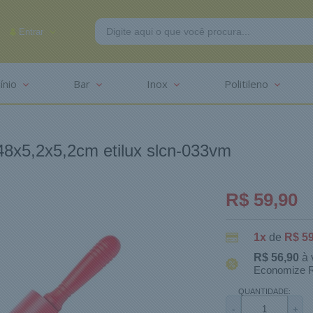
Entrar
ínio
Bar
Inox
Politileno
-2625
 48x5,2x5,2cm etilux slcn-033vm
R$ 59,90
1x
de
R$ 59
R$ 56,90
à 
Economize R
QUANTIDADE:
-
+