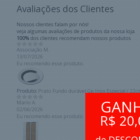
Avaliações dos Clientes
Nossos clientes falam por nós!
veja algumas avaliações de produtos da nossa loja.
100%
dos clientes recomendam nossos produtos
Associação M.
13/07/2026
Eu recomendo esse produto.
Produto:
Prato Fundo durável Gp Inox Especial / 22c
GAN
Mario A.
02/06/2026
R$ 20,
Eu recomendo esse produto.
de DESC