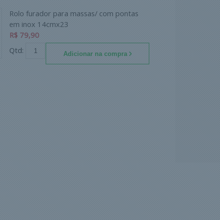
Rolo furador para massas/ com pontas
em inox 14cmx23
R$ 79,90
Qtd:
Adicionar na compra