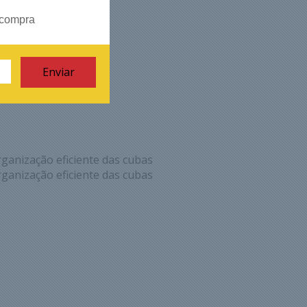
 compra
ganização eficiente das cubas
ganização eficiente das cubas