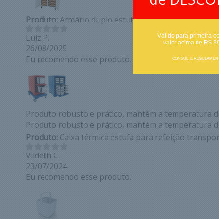
Produto:
Armário duplo estufa de padaria / pizzaria 
Válido para primeira c
Luiz P.
valor acima de R$ 3
26/08/2025
Eu recomendo esse produto.
CONSULTE REGULAMEN
Produto robusto e prático, mantém a temperatura do
Produto robusto e prático, mantém a temperatura do
Produto:
Caixa térmica estufa para refeição transpo
Vildeth C.
23/07/2024
Eu recomendo esse produto.