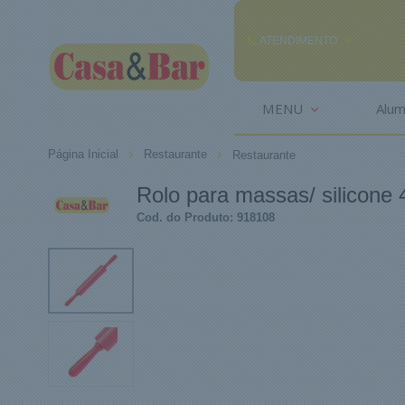
ATENDIMENTO
(85) 3242-2448
MENU
Alum
(85) 99291
Página Inicial
Restaurante
Restaurante
comercial@casaebar.com.br
Rolo para massas/ silicone
Cod. do Produto: 918108