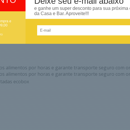
Deixe seu e-mail abaixo
e ganhe um super desconto para sua próxima
para 40 assadeiras
da Casa e Bar. Aproveite!!!
ompra e
99,00
TO
s alimentos por horas e garante transporte seguro com or
s alimentos por horas e garante transporte seguro com or
rtadas ecobox