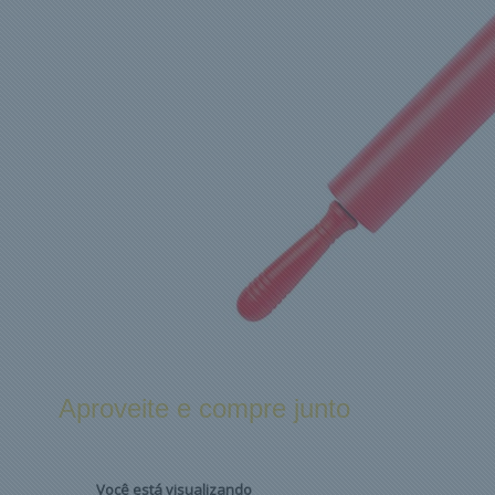
Aproveite e compre junto
Você está visualizando