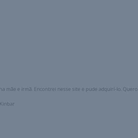
a mãe e irmã. Encontrei nesse site e pude adquirí-lo. Quero
 Kinbar