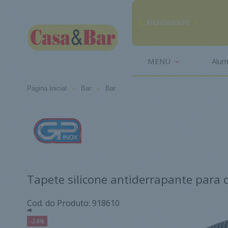
ATENDIMENTO
(85) 3242-2448
MENU
Alum
(85) 99291
Página Inicial
Bar
Bar
comercial@casaebar.com.br
Tapete silicone antiderrapante para
Cod. do Produto: 918610
-24%