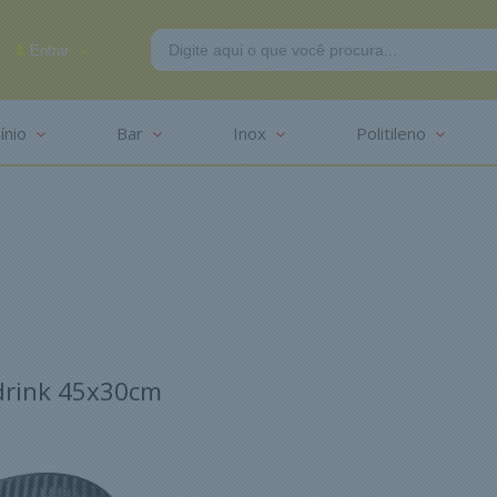
Entrar
ínio
Bar
Inox
Politileno
-2625
 drink 45x30cm