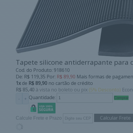
Tapete silicone antiderrapante para
Cod. do Produto: 918610
De:
R$ 119,35
Por:
R$ 89,90
Mais formas de pagamen
1x
de
R$ 89,90
no cartão de crédito
R$ 85,40
à vista no boleto ou pix
(5% Desconto)
Econ
Quantidade:
Comprar
-
+
Calcule Frete e Prazo