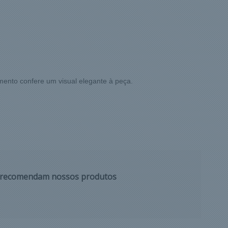
amento confere um visual elegante à peça.
s recomendam nossos produtos